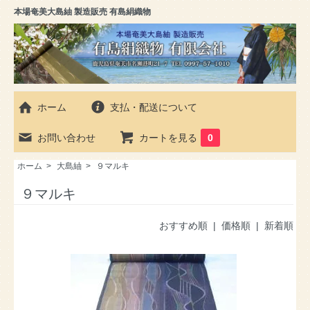
本場奄美大島紬 製造販売 有島絹織物
ホーム
支払・配送について
お問い合わせ
カートを見る
0
ホーム
>
大島紬
>
９マルキ
９マルキ
おすすめ順 |
価格順
|
新着順