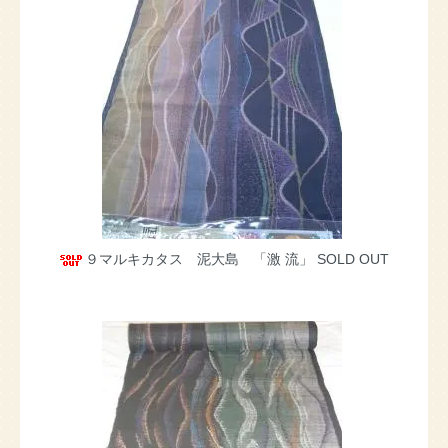
９マルキカタス 泥大島 「激 流」
SOLD OUT