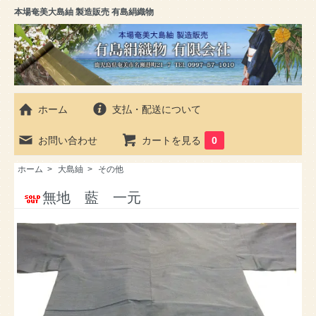
本場奄美大島紬 製造販売 有島絹織物
ホーム
支払・配送について
お問い合わせ
カートを見る
0
ホーム
>
大島紬
>
その他
無地 藍 一元