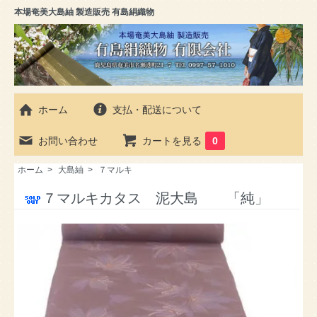
本場奄美大島紬 製造販売 有島絹織物
ホーム
支払・配送について
お問い合わせ
カートを見る
0
ホーム
>
大島紬
>
７マルキ
７マルキカタス 泥大島 「純」