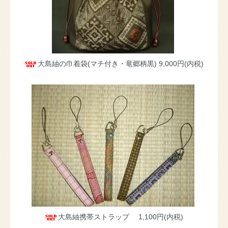
大島紬の巾着袋(マチ付き・竜郷柄黒)
9,000円(内税)
大島紬携帯ストラップ
1,100円(内税)