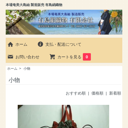
本場奄美大島紬 製造販売 有島絹織物
ホーム
支払・配送について
お問い合わせ
カートを見る
0
ホーム
>
小物
小物
おすすめ順
|
価格順
| 新着順