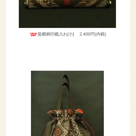
龍郷柄印鑑入れ[小]
2,400円(内税)